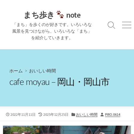
コ
ン
まち歩き
note
テ
「まち」を歩くのが好きです。いろいろな
ン
検
メ
風景を見つけながら、いろいろな「まち」
ツ
索
ニ
を紹介していきます。
切
ュ
へ
り
ー
ス
替
キ
え
ッ
プ
ホーム
>
おいしい時間
cafe moyau – 岡山・岡山市
公
最
カ
投
2022年11月11日
2025年12月25日
おいしい時間
PIRO.0614
開
終
テ
稿
日
更
ゴ
者
新
リ