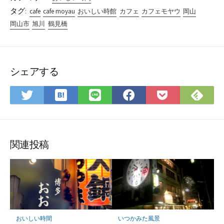
タグ:
cafe
cafe moyau
おいしい時館
カフェ
カフェモヤウ
岡山
岡山市
旭川
鶴見橋
シェアする
は
Fee
Twitter
LINE
Facebook
Pocket
て
で
で
で
で
に
な
購
シ
シ
シ
保
ブ
読
ェ
ェ
ェ
存
ッ
ア
ア
ア
関連投稿
ク
マ
ー
ク
に
保
おいしい時間
いつかみた風景