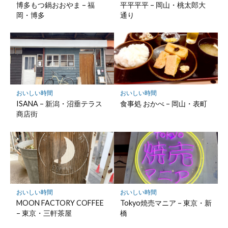
存
博多もつ鍋おおやま – 福
平平平平 – 岡山・桃太郎大
岡・博多
通り
おいしい時間
おいしい時間
ISANA – 新潟・沼垂テラス
食事処 おかべ – 岡山・表町
商店街
おいしい時間
おいしい時間
MOON FACTORY COFFEE
Tokyo焼売マニア – 東京・新
– 東京・三軒茶屋
橋