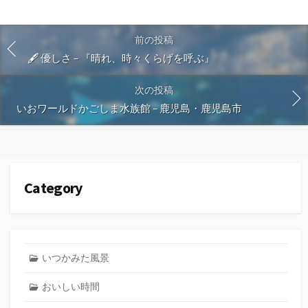
前の投稿
🖋 優しさ – 『晴れ、時々くらげを呼ぶ』
次の投稿
いおワールドかごしま水族館 – 鹿児島・鹿児島市
Category
いつかみた風景
おいしい時間