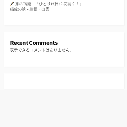
旅の宿題 – 『ひとり旅日和 花開く！』
稲佐の浜 – 島根・出雲
Recent Comments
表示できるコメントはありません。