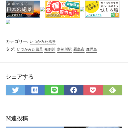
カテゴリー:
いつかみた風景
タグ:
いつかみた風景
嘉例川
嘉例川駅
霧島市
鹿児島
シェアする
は
Fee
Twitter
LINE
Facebook
Pocket
て
で
で
で
で
に
な
購
シ
シ
シ
保
ブ
読
ェ
ェ
ェ
存
ッ
ア
ア
ア
関連投稿
ク