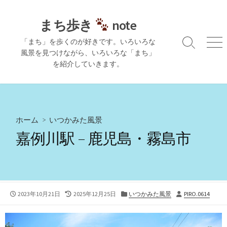
コ
ン
まち歩き
note
テ
「まち」を歩くのが好きです。いろいろな
ン
検
メ
風景を見つけながら、いろいろな「まち」
ツ
索
ニ
を紹介していきます。
切
ュ
へ
り
ー
ス
替
キ
え
ッ
プ
ホーム
>
いつかみた風景
嘉例川駅 – 鹿児島・霧島市
公
最
カ
投
2023年10月21日
2025年12月25日
いつかみた風景
PIRO.0614
開
終
テ
稿
日
更
ゴ
者
新
リ