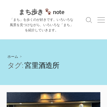
コ
ン
まち歩き
note
テ
「まち」を歩くのが好きです。いろいろな
ン
検
メ
風景を見つけながら、いろいろな「まち」
ツ
索
ニ
を紹介していきます。
切
ュ
へ
り
ー
ス
替
キ
え
ッ
プ
ホーム
>
タグ:
宮里酒造所