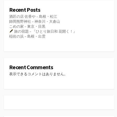
Recent Posts
酒匠の店 佐香や – 島根・松江
師岡熊野神社 – 神奈川・大倉山
こめの家 – 東京・目黒
旅の宿題 – 『ひとり旅日和 花開く！』
稲佐の浜 – 島根・出雲
Recent Comments
表示できるコメントはありません。