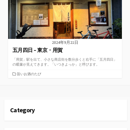
2024年9月21日
五月四日 – 東京・用賀
「用賀」駅を出て、小さな商店街を数分歩くと右手に「五月四日」
の暖簾が見えてきます。「いつきよっか」と呼びます。
カ
旨いお酒のたび
テ
ゴ
リ
ー
Category