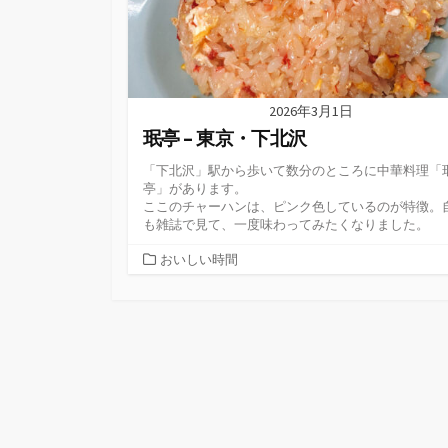
2026年3月1日
珉亭 – 東京・下北沢
「下北沢」駅から歩いて数分のところに中華料理「
亭」があります。
ここのチャーハンは、ピンク色しているのが特徴。
も雑誌で見て、一度味わってみたくなりました。
カ
おいしい時間
テ
ゴ
リ
ー