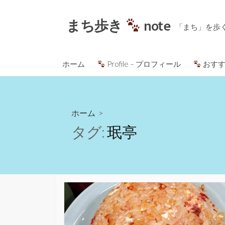
コ
ン
まち歩き
note
「まち」を歩
テ
ン
ツ
ホーム
Profile – プロフィール
おすす
へ
ス
キ
ッ
ホーム
>
プ
タグ:
珉亭