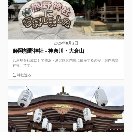
2026年8月2日
師岡熊野神社 – 神奈川・大倉山
八咫烏を社紋にして横浜・港北区師岡町に鎮座するのが「師岡熊野
神社」です。
カ
神社巡る
テ
ゴ
リ
ー