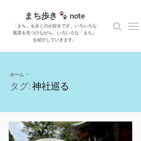
コ
ン
まち歩き
note
テ
「まち」を歩くのが好きです。いろいろな
ン
検
メ
風景を見つけながら、いろいろな「まち」
ツ
索
ニ
を紹介していきます。
切
ュ
へ
り
ー
ス
替
キ
え
ッ
プ
ホーム
>
タグ:
神社巡る