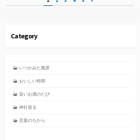
1
2
3
4
5
»
ー
稿
の
ペ
Category
ー
ジ
送
いつかみた風景
り
おいしい時間
旨いお酒のたび
神社巡る
言葉のちから