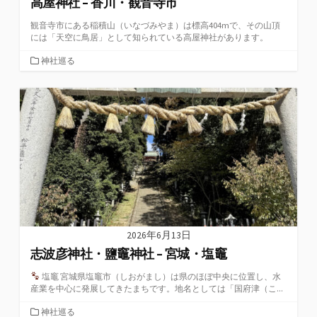
高屋神社 – 香川・観音寺市
観音寺市にある稲積山（いなづみやま）は標高404mで、その山頂
には「天空に鳥居」として知られている高屋神社があります。
カ
神社巡る
テ
ゴ
リ
ー
2026年6月13日
志波彦神社・鹽竈神社 – 宮城・塩竈
塩竈 宮城県塩竈市（しおがまし）は県のほぼ中央に位置し、水
産業を中心に発展してきたまちです。地名としては「国府津（こ...
カ
神社巡る