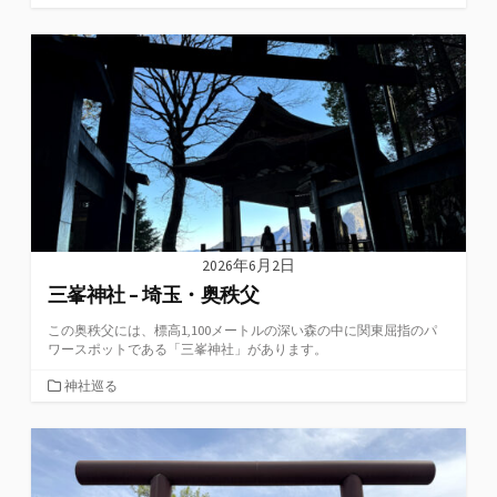
テ
ゴ
リ
ー
2026年6月2日
三峯神社 – 埼玉・奥秩父
この奥秩父には、標高1,100メートルの深い森の中に関東屈指のパ
ワースポットである「三峯神社」があります。
カ
神社巡る
テ
ゴ
リ
ー