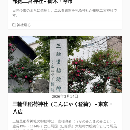
報徳二宮神社 – 栃木・今市
日光今市のまちに鎮座し、二宮尊徳翁を祀る神社が報徳二宮神社で
す。
カ
神社巡る
テ
ゴ
リ
ー
2026年3月14日
三輪里稲荷神社（こんにゃく稲荷） – 東京・
八広
三輪里稲荷神社の御祭神は、倉稲魂命（うかのみたまのみこと）。
慶長19年（1614年）に出羽国（山形県）大畑村の総鎮守として羽黒