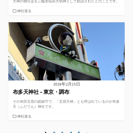
大神の御分霊を三輪里稲荷大明神として歓請されたとのことです。
カ
神社巡る
テ
ゴ
リ
ー
2026年2月15日
布多天神社 – 東京・調布
その布田五宿の総鎮守で、「五宿天神」とも呼ばれているのが布多
天（ふだてん）神社です。
カ
神社巡る
テ
ゴ
投
リ