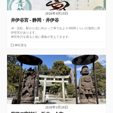
2026年4月19日
井伊谷宮 – 静岡・井伊谷
JR「浜松」駅から北に向かって車でおよそ1時間くらいの場所に井
伊谷宮があります。
神宮寺川を渡ると急に看板が見えてきます。
カ
神社巡る
テ
ゴ
リ
ー
2026年3月29日