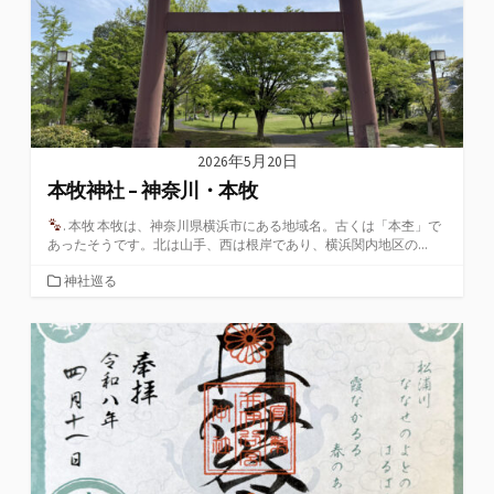
2026年5月20日
本牧神社 – 神奈川・本牧
. 本牧 本牧は、神奈川県横浜市にある地域名。古くは「本杢」で
あったそうです。北は山手、西は根岸であり、横浜関内地区の...
カ
神社巡る
テ
ゴ
リ
ー