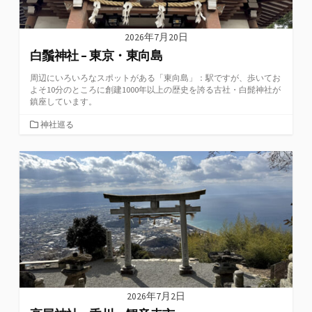
2026年7月20日
白鬚神社 – 東京・東向島
周辺にいろいろなスポットがある「東向島」：駅ですが、歩いてお
よそ10分のところに創建1000年以上の歴史を誇る古社・白髭神社が
鎮座しています。
カ
神社巡る
テ
ゴ
リ
ー
2026年7月2日