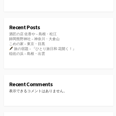
Recent Posts
酒匠の店 佐香や – 島根・松江
師岡熊野神社 – 神奈川・大倉山
こめの家 – 東京・目黒
旅の宿題 – 『ひとり旅日和 花開く！』
稲佐の浜 – 島根・出雲
Recent Comments
表示できるコメントはありません。