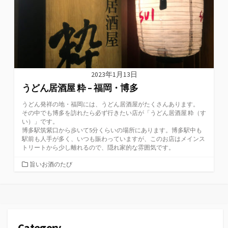
2023年1月13日
うどん居酒屋 粋 – 福岡・博多
うどん発祥の地・福岡には、うどん居酒屋がたくさんあります。
その中でも博多を訪れたら必ず行きたい店が「うどん居酒屋 粋（す
い）」です。
博多駅筑紫口から歩いて5分くらいの場所にあります。博多駅中も
駅前も人手が多く、いつも賑わっていますが、このお店はメインス
トリートから少し離れるので、隠れ家的な雰囲気です。
カ
旨いお酒のたび
テ
ゴ
リ
ー
Category