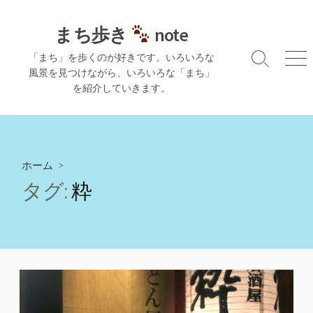
コ
ン
まち歩き
note
テ
「まち」を歩くのが好きです。いろいろな
ン
検
メ
風景を見つけながら、いろいろな「まち」
ツ
索
ニ
を紹介していきます。
切
ュ
へ
り
ー
ス
替
キ
え
ッ
プ
ホーム
>
タグ:
粋