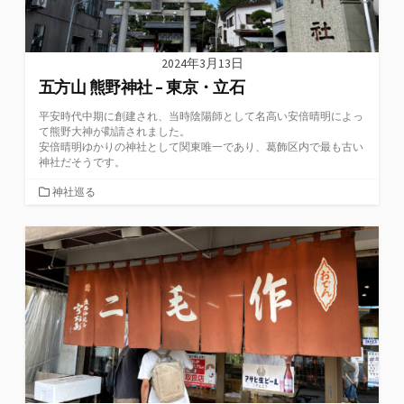
2024年3月13日
五方山 熊野神社 – 東京・立石
平安時代中期に創建され、当時陰陽師として名高い安倍晴明によっ
て熊野大神が勸請されました。
安倍晴明ゆかりの神社として関東唯一であり、葛飾区内で最も古い
神社だそうです。
カ
神社巡る
テ
ゴ
リ
ー