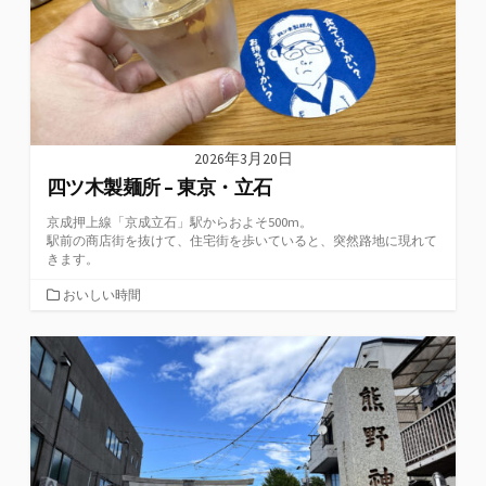
2026年3月20日
四ツ木製麺所 – 東京・立石
京成押上線「京成立石」駅からおよそ500m。
駅前の商店街を抜けて、住宅街を歩いていると、突然路地に現れて
きます。
カ
おいしい時間
テ
ゴ
リ
ー