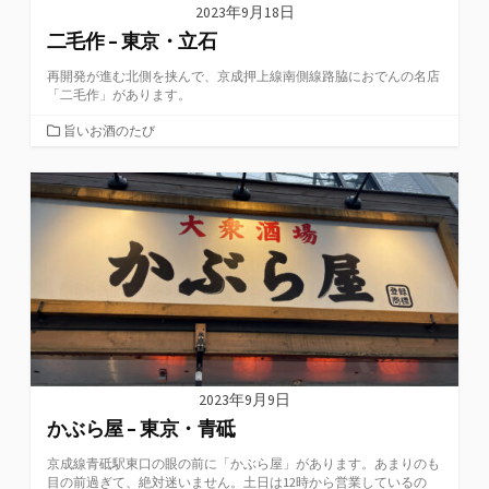
2023年9月18日
二毛作 – 東京・立石
再開発が進む北側を挟んで、京成押上線南側線路脇におでんの名店
「二毛作」があります。
カ
旨いお酒のたび
テ
ゴ
リ
ー
2023年9月9日
かぶら屋 – 東京・青砥
京成線青砥駅東口の眼の前に「かぶら屋」があります。あまりのも
目の前過ぎて、絶対迷いません。土日は12時から営業しているの