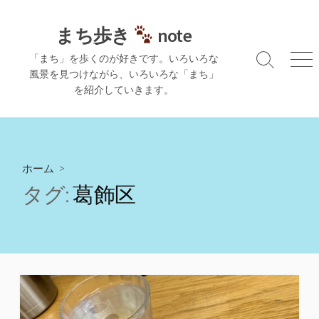
コ
ン
まち歩き
note
テ
「まち」を歩くのが好きです。いろいろな
ン
検
メ
風景を見つけながら、いろいろな「まち」
ツ
索
ニ
を紹介していきます。
切
ュ
へ
り
ー
ス
替
キ
え
ッ
プ
ホーム
>
タグ:
葛飾区