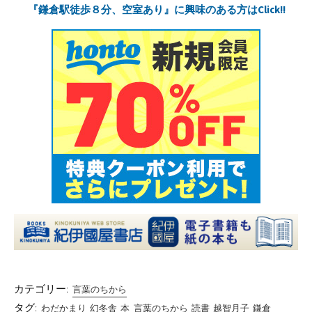
『鎌倉駅徒歩８分、空室あり』に興味のある方はClick!!
カテゴリー:
言葉のちから
タグ:
わだかまり
幻冬舎
本
言葉のちから
読書
越智月子
鎌倉