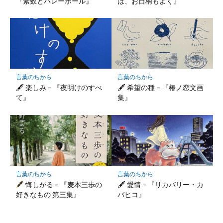
『素数とバレーボール』
は、お日柄もよく』
言葉のちから
言葉のちから
🖋 楽しみ – 『夜明けのすべ
🖋 希望の種 – 『椿ノ恋文画
て』
集』
言葉のちから
言葉のちから
悔しがる – 『麦本三歩の
🖋 愛情 – 『リカバリー・カ
好きなもの 第三集』
バヒコ』