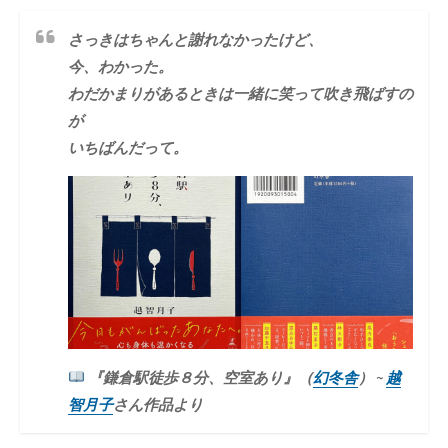
さっきはちゃんと謝れなかったけど、
今、わかった。
わだかまりがあるときは一緒に笑って吹き飛ばすの
が
いちばんだって。
『鎌倉駅徒歩８分、空室あり』（
幻冬舎
） ~
越
智月子
さん作品より