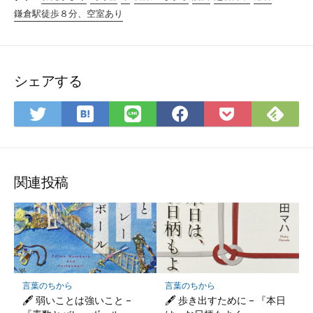
鎌倉駅徒歩８分、空室あり
シェアする
は
Fee
Twitter
LINE
Facebook
Pocket
て
で
で
で
で
に
な
購
シ
シ
シ
保
ブ
読
ェ
ェ
ェ
存
ッ
ア
ア
ア
関連投稿
ク
マ
ー
ク
に
保
言葉のちから
言葉のちから
存
🖋 弱いことは強いこと –
🖋 歩き出すために – 『本日