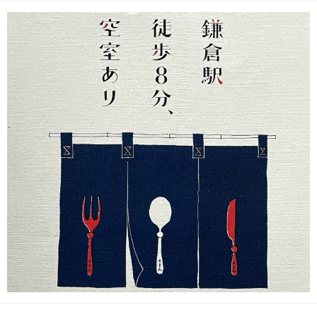
日
更
ゴ
者
新
リ
日
ー