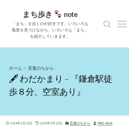
コ
ン
まち歩き
note
テ
「まち」を歩くのが好きです。いろいろな
ン
検
メ
風景を見つけながら、いろいろな「まち」
ツ
索
ニ
を紹介していきます。
切
ュ
へ
り
ー
ス
替
キ
え
ッ
プ
ホーム
>
言葉のちから
🖋 わだかまり – 『鎌倉駅徒
歩８分、空室あり』
公
最
カ
投
2024年3月10日
2024年3月10日
言葉のちから
PIRO.0614
開
終
テ
稿