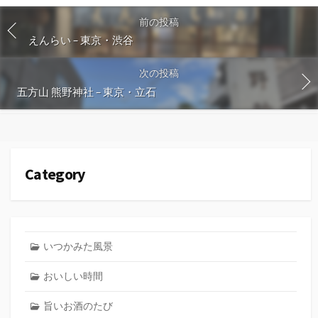
前の投稿
えんらい – 東京・渋谷
次の投稿
五方山 熊野神社 – 東京・立石
Category
いつかみた風景
おいしい時間
旨いお酒のたび