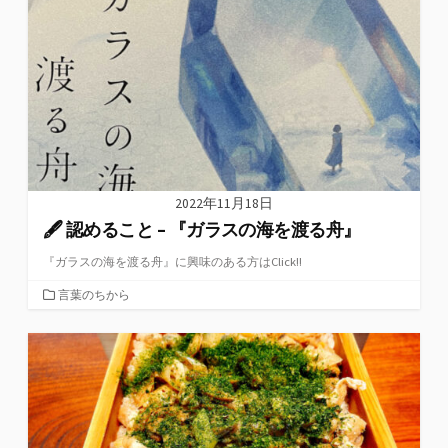
リ
ー
2022年11月18日
🖋 認めること – 『ガラスの海を渡る舟』
『ガラスの海を渡る舟』に興味のある方はClick!!
カ
言葉のちから
テ
ゴ
リ
ー