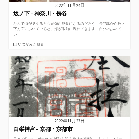
2022年11月24日
坂ノ下 – 神奈川・長谷
なんで海が見えると心が弾む感覚になるのだろう。長谷駅から坂ノ
下方面に歩いていると、海が眼前に現れてきます。自分の歩いて
い...
カ
いつかみた風景
テ
ゴ
リ
ー
2022年11月23日
白峯神宮 – 京都・京都市
日本で唯一”スポーツの神様”を祀る神社が京都にあります。Jリー