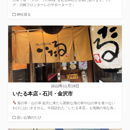
グ・川崎フロンターレのサポーターで...
カ
神社巡る
テ
ゴ
リ
ー
2022年11月19日
いたる本店 – 石川・金沢市
海の幸・山の幸 金沢に来たら新鮮な海の幸や山の幸を食べない
わけにはいきません。今回訪れた「いたる本店」も地物の旬な魚...
カ
旨いお酒のたび
テ
ゴ