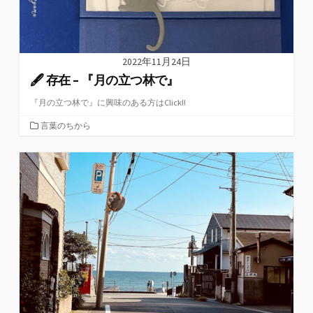
2022年11月24日
🖋 存在 – 『月の立つ林で』
『月の立つ林で』に興味のある方はClick!!
カ
言葉のちから
テ
ゴ
リ
ー