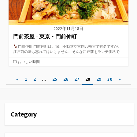
2022年11月18日
門前茶屋 – 東京・門前仲町
門前仲町 門前仲町は、深川不動堂や富岡八幡宮で有名ですが、
江戸前の味も忘れてはいけません。そんな江戸前をランチ価格で...
カ
おいしい時間
テ
ゴ
投
«
1
2
…
25
26
27
28
29
30
»
リ
ー
稿
の
ペ
Category
ー
ジ