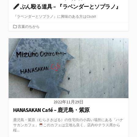
🖋 ぶん殴る道具 – 『ラベンダーとソプラノ』
『ラベンダーとソプラノ』に興味のある方はClick!!
カ
言葉のちから
テ
ゴ
リ
ー
2022年11月29日
HANASAKAN Café – 鹿児島・紫原
鹿児島・紫原（むらさきばる）の住宅街の小高い場所にある「ハナ
サカンカフェ」
このカフェは立地も良く、店内やテラス席から
桜...