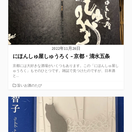
2022年11月26日
にほんしゅ屋しゅうろく – 京都・清水五条
京都には大好きな酒場がいくつもあります。この「にほんしゅ屋し
ゅうろく」もそのひとつです。雑誌で見つけたのですが、日本酒
と...
カ
旨いお酒のたび
テ
ゴ
リ
ー