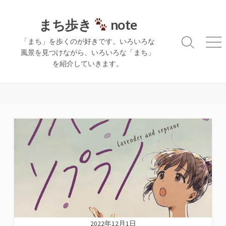
コ
ン
まち歩き
note
テ
「まち」を歩くのが好きです。いろいろな
ン
検
メ
風景を見つけながら、いろいろな「まち」
ツ
索
ニ
を紹介していきます。
切
ュ
へ
り
ー
ス
替
キ
え
ッ
プ
2022年12月1日