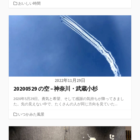
カ
おいしい時間
テ
ゴ
リ
ー
2022年11月29日
20200529 の空 – 神奈川・武蔵小杉
2020年5月29日。勇気と希望、そして感謝の気持ちが降ってきまし
た。先の見えない中で、たくさんの人が同じ方向を見ていた...
カ
いつかみた風景
テ
ゴ
リ
ー