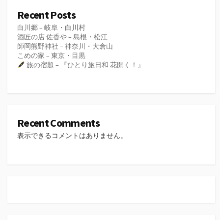
Recent Posts
白川郷 – 岐阜・白川村
酒匠の店 佐香や – 島根・松江
師岡熊野神社 – 神奈川・大倉山
こめの家 – 東京・目黒
旅の宿題 – 『ひとり旅日和 花開く！』
Recent Comments
表示できるコメントはありません。