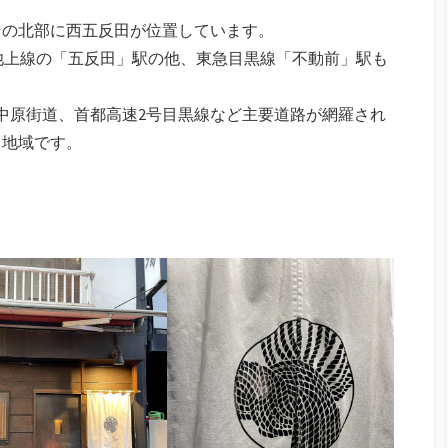
その北部に西五反田が位置しています。
池上線の「五反田」駅の他、東急目黒線「不動前」駅も
。
中原街道、首都高速2号目黒線など主要道路が網羅され
る地域です。