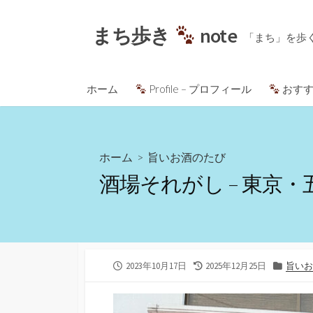
コ
ン
まち歩き
note
「まち」を歩
テ
ン
ツ
ホーム
Profile – プロフィール
おすす
へ
ス
キ
ッ
ホーム
>
旨いお酒のたび
プ
酒場それがし – 東京・
公
最
カ
2023年10月17日
2025年12月25日
旨いお
開
終
テ
日
更
ゴ
新
リ