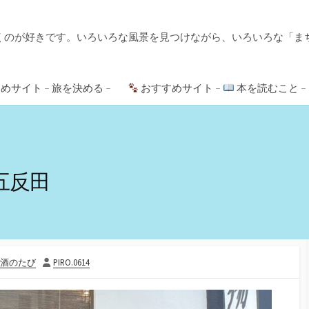
くのが好きです。いろいろな風景を見つけながら、いろいろな「ま
めサイト – 旅を決める –
おすすめサイト –
本を読むこと –
五反田
投
酒のたび
PIRO.0614
稿
者